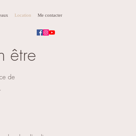
deaux
Location
Me contacter
n être
ace de
.