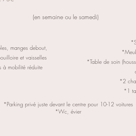
(en semaine ou le samedi)
*S
ables, manges debout,
*Meub
illoire et vaisselles
*Table de soin (houss
s à mobilité réduite
*2 chai
*1 ta
*Parking privé juste devant le centre pour 10-12 voitures
*Wc, évier