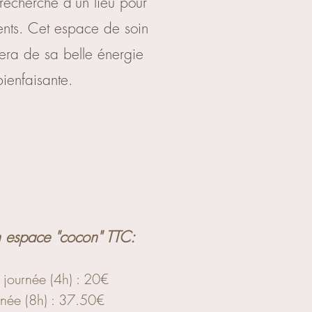
recherche d'un lieu pour
ients. Cet espace de soin
era de sa belle énergie
ienfaisante.
on espace "cocon" TTC:
journée (4h) : 20
€
rnée (8h) : 37.50€