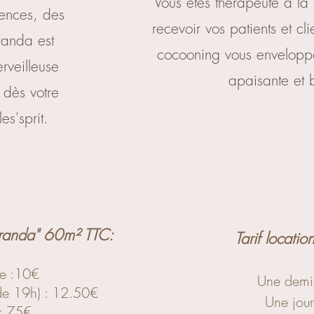
Vous êtes thérapeute à la 
rences, des
recevoir vos patients et cl
eranda est
cocooning vous envelopp
erveilleuse
apaisante et b
 dès votre
es'sprit.
veranda" 60m² TTC:
Tarif locati
ée :10€
Une demi 
 de 19h) : 12.50
€
Une jou
 : 75€