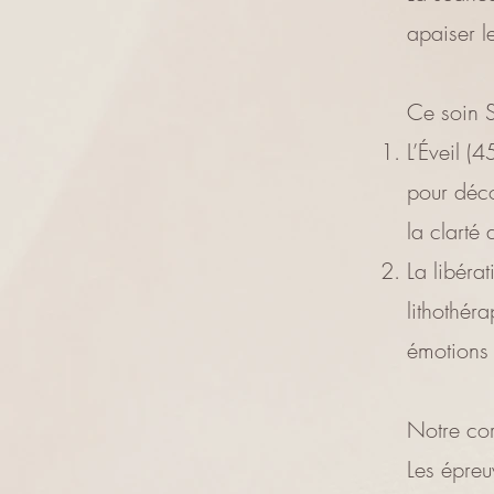
apaiser l
Ce soin S
L’Éveil (
pour déco
la clarté 
La libéra
lithothér
émotions 
Notre cor
Les épreu