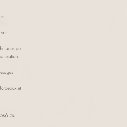
te
 vos
echniques de
monisation
essages
fardeaux et
posé au