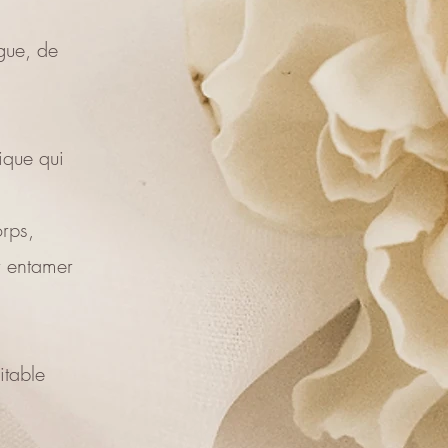
igue, de
ique qui
orps,
ur entamer
itable