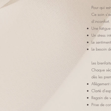
Pour qui est
Ce soin s'a
d'inconfort.
Une fatigue
Un stress in
Le sentiment
Le besoin d
Les bienfai
Chaque séan
dès les prem
Allègement 
Clarté d'esp
Regain de vi
Prise de co