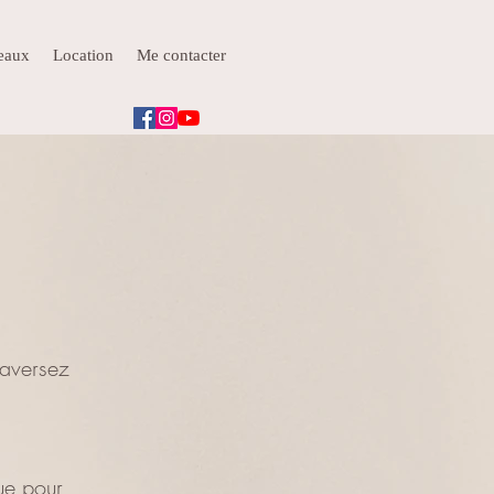
deaux
Location
Me contacter
raversez
ue pour