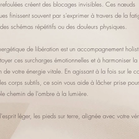
refoulées créent des blocages invisibles. Ces nœuds
ues finissent souvent par s'exprimer à travers de la fat
, des schémas répétitifs ou des douleurs physiques.
nergétique de libération est un accompagnement holist
ttoyer ces surcharges émotionnelles et à harmoniser la
n de votre énergie vitale. En agissant à la fois sur le c
t les corps subtils, ce soin vous aide à lâcher prise po
ble chemin de l'ombre à la lumière.
'esprit léger, les pieds sur terre, alignée avec votre vér