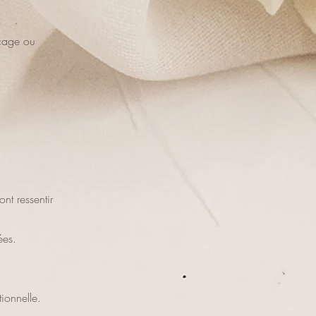
ocage ou
nt ressentir
ées.
ionnelle.