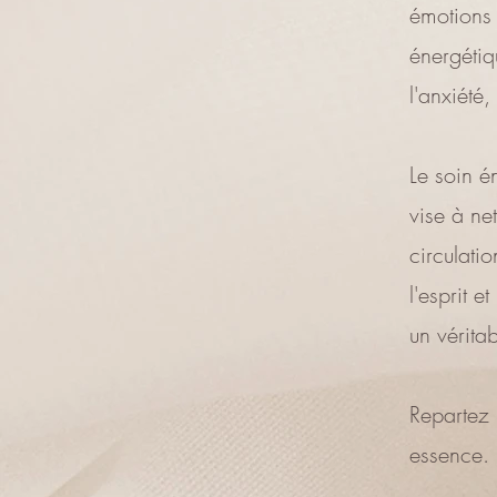
émotions 
énergétiq
l'anxiété
Le soin é
vise à ne
circulatio
l'esprit e
un vérita
Repartez l
essence.