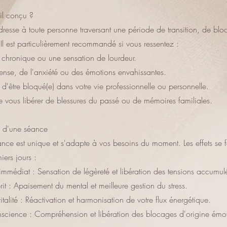
-il conçu ?
dresse à toute personne traversant une période de transition, de bl
 Il est particulièrement recommandé si vous ressentez :
 chronique ou une sensation de lourdeur.
tense, de l'anxiété ou des émotions envahissantes.
 d'être bloqué(e) dans votre vie professionnelle ou personnelle.
e vous libérer de blessures du passé ou de mémoires familiales.
ts d'une séance
ce est unique et s'adapte à vos besoins du moment. Les effets se fo
iers jours :
immédiat : Sensation de légèreté et libération des tensions accumul
rit : Apaisement du mental et meilleure gestion du stress.
talité : Réactivation et harmonisation de votre flux énergétique.
nscience : Compréhension et libération des blocages d'origine émot