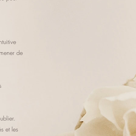
tuitive
amener de
s
ublier.
s et les