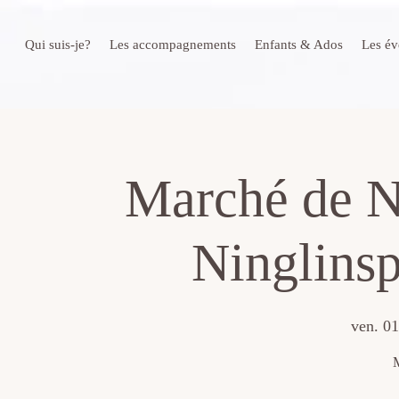
Qui suis-je?
Les accompagnements
Enfants & Ados
Les é
Marché de No
Ninglinsp
ven. 01
M