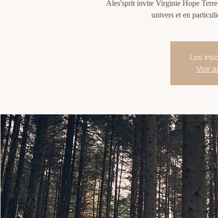
Ales'sprit invite Virginie Hope Ter
univers et en particuli
Les insc
Voir 