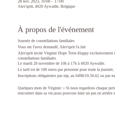
28 nov. 2023, 10:00 – 17:00
Ales'sprit, 4920 Aywaille, Belgique
À propos de l'événement
Journée de constellations familiales
Vous me l'avez demandé, Ales'sprit l'a fait
Ales'sprit invite Virginie Hope Terre-Happy exclusivement à 
constellations familiales
Le mardi 28 novembre de 10h à 17h à 4920 Aywaille.
Le tarif est de 100 euros par personne pour toute la journée,
Inscriptions obligatoires par mp, au 0498/10.56.62 ou par m
Quelques mots de Virginie: « Si nous regardons chaque perso
rencontrer dans sa vie,nous pouvons faire un pas en arrière et
de chacun. D'une certaine manière, nous faisons confiance
retirons plutôt que d'agir.Mais nous sommes présents,pas à 
prouvé leur efficacité d'aides. Quelquefois,si nous sommes 
décisive; puis quand cela est fait,nous reculons de nouvea