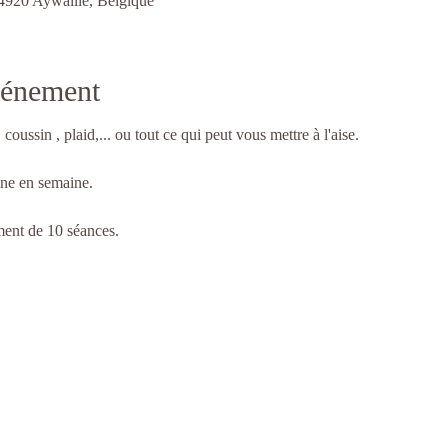
 4920 Aywaille, Belgique
vénement
 coussin , plaid,... ou tout ce qui peut vous mettre à l'aise.
ine en semaine.
ent de 10 séances.