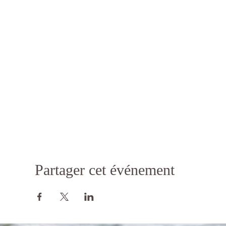
Tarif: 25 euros matériel compris
Quand: le samedi 6 juillet de 10h à 11h30
Où: au Centre Mieux Être Ales'sprit à Aywaille
Inscriptions souhaitées. Bienvenu à tous!
Infos et inscriptions:
Simone Alessandra
0498/10.56.62
contact@alessprit.com
www.alessprit.com
Partager cet événement