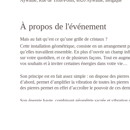
Aywaille, Rue de Trois-Ponts, 4920 Aywaille, Belgique
À propos de l'événement
Mais au fait qu’est ce qu’une grille de cristaux ?
Cette installation géométrique, consiste en un arrangement par
qu’elles travaillent ensemble. En plus d’ouvrir un champ infin
sur votre quotidien, et ce de plusieurs façons. Tout en augme
vos souhaits et à inviter certaines énergies dans votre vie…
Son principe est en fait assez simple : on dispose des pierres
d’abord, permet d’amplifier la vibration de toutes les pierre
des pierres permet en effet d’accroître le pouvoir de ces dern
Son énergie haute, combinant géométrie sacrée et vibration de
libérer hors de vos murs toute énergie négative ! Elle main
La grille de cristaux remplit donc une fonction passive de pur
votre vie…
Ainsi, au moment de sa réalisation, on associe à la grille de 
pour accroître son abondance, améliorer sa santé physique, o