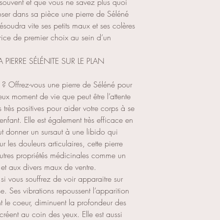
 souvent et que vous ne savez plus quoi
poser dans sa pièce une pierre de Séléné
résoudra vite ses petits maux et ses colères
rice de premier choix au sein d’un
A PIERRE SÉLÉNITE SUR LE PLAN
? Offrez-vous une pierre de Séléné pour
eux moment de vie que peut être l’attente
 très positives pour aider votre corps à se
enfant. Elle est également très efficace en
t donner un sursaut à une libido qui
r les douleurs articulaires, cette pierre
autres propriétés médicinales comme un
et aux divers maux de ventre.
si vous souffrez de voir apparaitre sur
se. Ses vibrations repoussent l’apparition
t le coeur, diminuent la profondeur des
e créent au coin des yeux. Elle est aussi