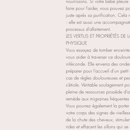
nourrissons. Si votre bébé pleure
faire pour l’aider, vous pouvez 
juste après sa purification. Cela 
: elle est aussi une accompagnat
processus d’allaitement.
LES VERTUS ET PROPRIÉTÉS DE L
PHYSIQUE
Vous essayez de tomber enceinte 
vous aider à traverser ce doulour
inféconde. Elle enverra des ondes
préparer pour l’accueil d’un petit 
cas de règles douloureuses et peu
s’étiole. Véritable soulagement pou
pleine de ressources possède d’
remède aux migraines fréquentes 
Vous pourrez également la porter 
votre corps des signes de vieilles
de la chute des cheveux, stimulen
rides et effacent les sillons qui s