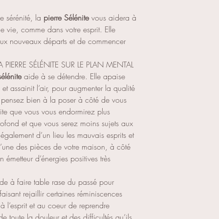
e sérénité, la
pierre Sélénite
vous aidera à
 de vie, comme dans votre esprit. Elle
 aux nouveaux départs et de commencer
A PIERRE SÉLÉNITE SUR LE PLAN MENTAL
sélénite
aide à se détendre. Elle apaise
et assainit l’air, pour augmenter la qualité
s pensez bien à la poser à côté de vous
 vite que vous vous endormirez plus
ofond et que vous serez moins sujets aux
 également d’un lieu les mauvais esprits et
l’une des pièces de votre maison, à côté
 émetteur d’énergies positives très
de à faire table rase du passé pour
faisant rejaillir certaines réminiscences
à l’esprit et au coeur de reprendre
 toute la douleur et des difficultés qu’ils