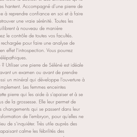
i les hantent. Accompagné d’une pierre de
 à reprendre confiance en soi et à faire
trouver une vraie sérénité. Toutes les
uilibrent à nouveau de manière
ez le contrôle de toutes vos facultés.
é rechargée pour faire une analyse de
en effet l’introspection. Vous pourrez
télépathiques.
? Utiliser une pierre de Séléné est idéale
 avant un examen ou avant de prendre
ssi un minéral qui développe l’ouverture à
ut simplement. Les femmes enceintes
tte pierre qui les aide à s’apaiser et à se
s de la grossesse. Elle leur permet de
es changements qui se passent dans leur
ansformation de l’embryon, pour qu’elles ne
eu de s’inquiéter. Très utile auprès des
 apaisant calme les fébrilités des